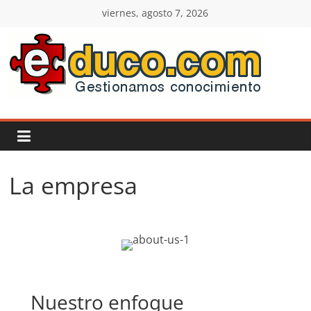
Saltar
viernes, agosto 7, 2026
al
contenido
E-
duco:
Gestión
La empresa
del
Conocimiento
Learn
more.
Nuestro enfoque
Do