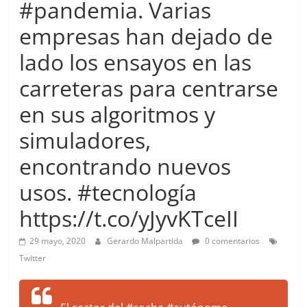
#pandemia. Varias
more.
Be
empresas han dejado de
more.
lado los ensayos en las
carreteras para centrarse
en sus algoritmos y
simuladores,
encontrando nuevos
usos. #tecnología
https://t.co/yJyvKTceII
29 mayo, 2020
Gerardo Malpartida
0 comentarios
Twitter