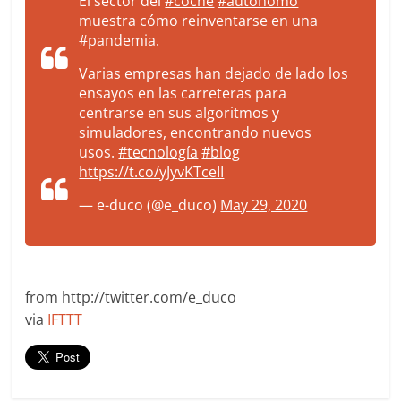
El sector del
#coche
#autónomo
muestra cómo reinventarse en una
#pandemia
.
Varias empresas han dejado de lado los
ensayos en las carreteras para
centrarse en sus algoritmos y
simuladores, encontrando nuevos
usos.
#tecnología
#blog
https://t.co/yJyvKTceII
— e-duco (@e_duco)
May 29, 2020
from http://twitter.com/e_duco
via
IFTTT