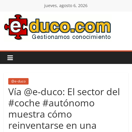
Saltar
jueves, agosto 6, 2026
al
contenido
E-
duco:
Gestión
del
@e-duco
Vía @e-duco: El sector del
Conocimiento
#coche #autónomo
muestra cómo
Learn
more.
reinventarse en una
Do