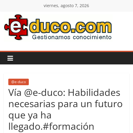
Saltar
viernes, agosto 7, 2026
al
contenido
E-
duco:
Gestión
del
@e-duco
Vía @e-duco: Habilidades
Conocimiento
necesarias para un futuro
que ya ha
Learn
more.
llegado.#formación
Do