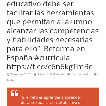
educativo debe ser
more.
Be
facilitar las herramientas
more.
que permitan al alumno
alcanzar las competencias
y habilidades necesarias
para ello”. Reforma en
España #curricula
https://t.co/c6n6kgTmRc
29 marzo, 2021
Gerardo Malpartida
0 comentarios
Twitter
“Si el reto es aprender a aprender
durante toda la vida, el objetivo del