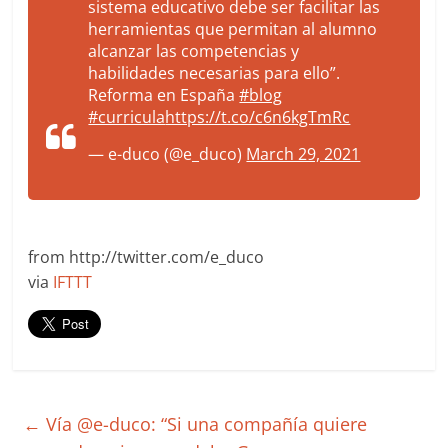
sistema educativo debe ser facilitar las
herramientas que permitan al alumno
alcanzar las competencias y
habilidades necesarias para ello”.
Reforma en España
#blog
#curricula
https://t.co/c6n6kgTmRc
— e-duco (@e_duco)
March 29, 2021
from http://twitter.com/e_duco
via
IFTTT
←
Vía @e-duco: “Si una compañía quiere