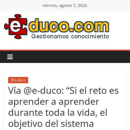
Saltar
viernes, agosto 7, 2026
al
contenido
E-
duco:
Gestión
del
@e-duco
Vía @e-duco: “Si el reto es
Conocimiento
aprender a aprender
durante toda la vida, el
Learn
more.
objetivo del sistema
Do