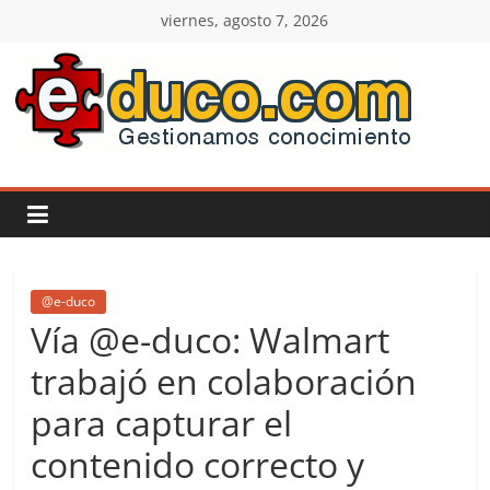
Saltar
viernes, agosto 7, 2026
al
contenido
E-
duco:
Gestión
del
@e-duco
Vía @e-duco: Walmart
Conocimiento
trabajó en colaboración
para capturar el
Learn
more.
contenido correcto y
Do