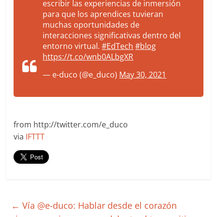
escribir las experiencias de inmersión
para que los aprendices tuvieran
muchas oportunidades de
interacciones significativas dentro del
entorno virtual.
#EdTech
#blog
https://t.co/wnb0ALbgXR
— e-duco (@e_duco)
May 30, 2021
from http://twitter.com/e_duco
via
IFTTT
←
Vía @e-duco: Hablar desde el corazón