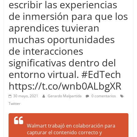
escribir las experiencias
more.
Be
de inmersión para que los
more.
aprendices tuvieran
muchas oportunidades
de interacciones
significativas dentro del
entorno virtual. #EdTech
https://t.co/wnb0ALbgXR
30 mayo, 2021
Gerardo Malpartida
0 comentarios
Twitter
Walmart trabajó en colaboración para
capturar el contenido correcto y