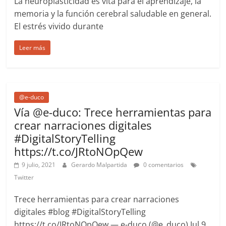
La neuroplasticidad es vita para el aprendizaje, la
memoria y la función cerebral saludable en general.
El estrés vivido durante
Leer más
@e-duco
Vía @e-duco: Trece herramientas para
crear narraciones digitales
#DigitalStoryTelling
https://t.co/JRtoNOpQew
9 julio, 2021
Gerardo Malpartida
0 comentarios
Twitter
Trece herramientas para crear narraciones
digitales #blog #DigitalStoryTelling
https://t.co/JRtoNOpQew — e-duco (@e_duco) Jul 9,