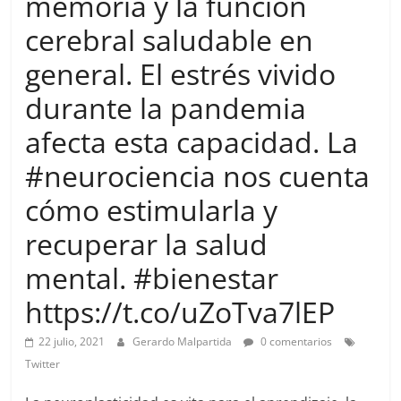
memoria y la función
more.
Be
cerebral saludable en
more.
general. El estrés vivido
durante la pandemia
afecta esta capacidad. La
#neurociencia nos cuenta
cómo estimularla y
recuperar la salud
mental. #bienestar
https://t.co/uZoTva7lEP
22 julio, 2021
Gerardo Malpartida
0 comentarios
Twitter