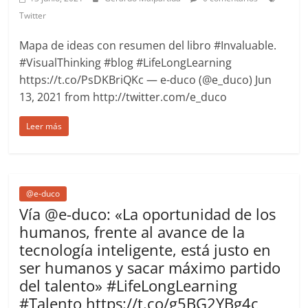
Twitter
Mapa de ideas con resumen del libro #Invaluable.
#VisualThinking #blog #LifeLongLearning
https://t.co/PsDKBriQKc — e-duco (@e_duco) Jun
13, 2021 from http://twitter.com/e_duco
Leer más
@e-duco
Vía @e-duco: «La oportunidad de los
humanos, frente al avance de la
tecnología inteligente, está justo en
ser humanos y sacar máximo partido
del talento» #LifeLongLearning
#Talento https://t.co/g5BG2YBg4c