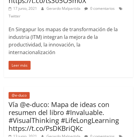
https://t.co/ts3o5O5m0X
17 junio, 2021
Gerardo Malpartida
0 comentarios
Twitter
En Singapur los mapas de transformación de la
industria (ITM) integran la mejora de la
productividad, la innovación, la
internacionalización
Leer más
@e-duco
Vía @e-duco: Mapa de ideas con
resumen del libro #Invaluable.
#VisualThinking #LifeLongLearning
https://t.co/PsDKBriQKc
13 junio, 2021
Gerardo Malpartida
0 comentarios