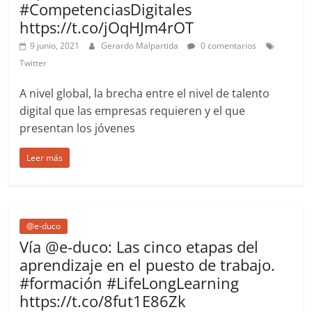
#CompetenciasDigitales
https://t.co/jOqHJm4rOT
9 junio, 2021
Gerardo Malpartida
0 comentarios
Twitter
A nivel global, la brecha entre el nivel de talento
digital que las empresas requieren y el que
presentan los jóvenes
Leer más
@e-duco
Vía @e-duco: Las cinco etapas del
aprendizaje en el puesto de trabajo.
#formación #LifeLongLearning
https://t.co/8fut1E86Zk