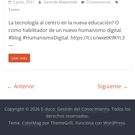
5 junio, 2021
Gerardo Malpartida
0 comentarios
Twitter
La tecnología al centro en la nueva educación? O
como habilitador de un nuevo humanismo digital.
#blog #HumanismoDigital. https://t.co/wxetK9KYc3
—
Leer más
← Anterior
Siguiente →
Copyright © 2026
E-duco: Gestión del Conocimiento
. Todos los
derechos reservados.
Tema:
ColorMag
por ThemeGrill. Funciona con
WordPress
.