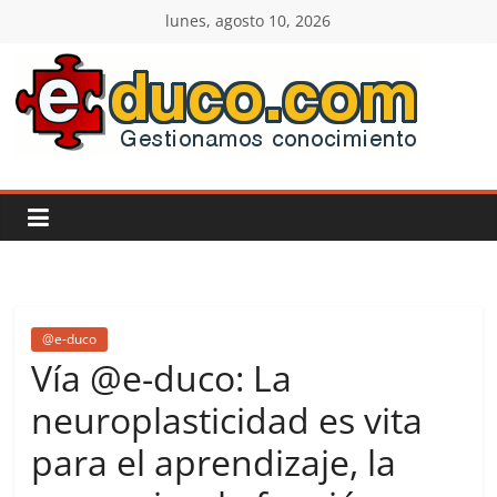
Saltar
lunes, agosto 10, 2026
al
contenido
E-
duco:
Gestión
del
@e-duco
Conocimiento
Vía @e-duco: La
neuroplasticidad es vita
Learn
para el aprendizaje, la
more.
Do