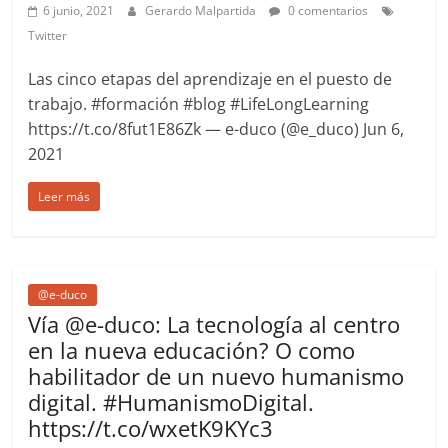
6 junio, 2021
Gerardo Malpartida
0 comentarios
Twitter
Las cinco etapas del aprendizaje en el puesto de
trabajo. #formación #blog #LifeLongLearning
https://t.co/8fut1E86Zk — e-duco (@e_duco) Jun 6,
2021
Leer más
@e-duco
Vía @e-duco: La tecnología al centro
en la nueva educación? O como
habilitador de un nuevo humanismo
digital. #HumanismoDigital.
https://t.co/wxetK9KYc3