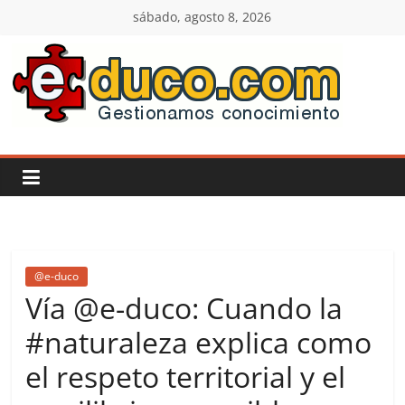
Saltar
sábado, agosto 8, 2026
al
contenido
E-
duco:
Gestión
del
@e-duco
Conocimiento
Vía @e-duco: Cuando la
#naturaleza explica como
Learn
el respeto territorial y el
more.
Do