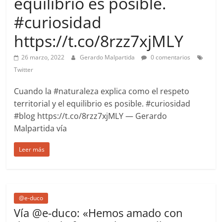
equilibrio es posible.
more.
Be
#curiosidad
more.
https://t.co/8rzz7xjMLY
26 marzo, 2022
Gerardo Malpartida
0 comentarios
Twitter
Cuando la #naturaleza explica como el respeto
territorial y el equilibrio es posible. #curiosidad
#blog https://t.co/8rzz7xjMLY — Gerardo
Malpartida vía
Leer más
@e-duco
Vía @e-duco: «Hemos amado con