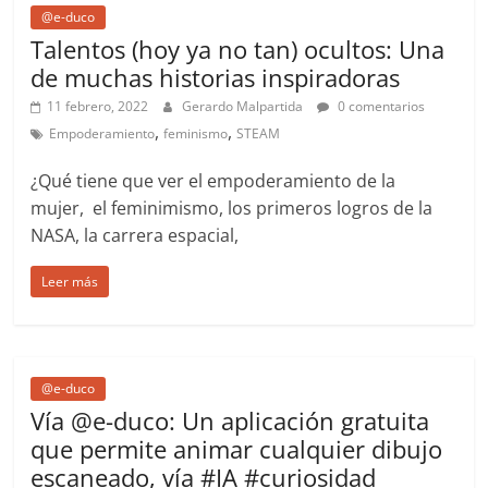
@e-duco
Talentos (hoy ya no tan) ocultos: Una
de muchas historias inspiradoras
11 febrero, 2022
Gerardo Malpartida
0 comentarios
,
,
Empoderamiento
feminismo
STEAM
¿Qué tiene que ver el empoderamiento de la
mujer, el feminimismo, los primeros logros de la
NASA, la carrera espacial,
Leer más
@e-duco
Vía @e-duco: Un aplicación gratuita
que permite animar cualquier dibujo
escaneado, vía #IA #curiosidad