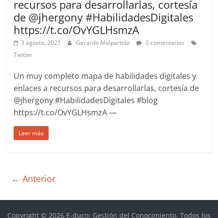
recursos para desarrollarlas, cortesía
de @jhergony #HabilidadesDigitales
https://t.co/OvYGLHsmzA
3 agosto, 2021
Gerardo Malpartida
0 comentarios
Twitter
Un muy completo mapa de habilidades digitales y
enlaces a recursos para desarrollarlas, cortesía de
@jhergony #HabilidadesDigitales #blog
https://t.co/OvYGLHsmzA —
Leer más
← Anterior
Copyright © 2026
E-duco: Gestión del Conocimiento
. Todos los