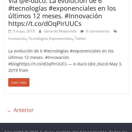
Vía @e-duco: La evolución de 6
#tecnologías #exponenciales en los
últimos 12 meses. #Innovación
https://t.co/dOqPirUUCs
3 mayo, 2019
Gerardo Malpartida
0 comentarios
,
,
Innovación
Tecnologías Exponenciales
Twitter
La evolución de 6 #tecnologías #exponenciales en los
últimos 12 meses. #Innovación
#bloghttps://t.co/dOqPirUUCs — e-duco (@e_duco) May 3,
2019 from
Leer más
← Anterior