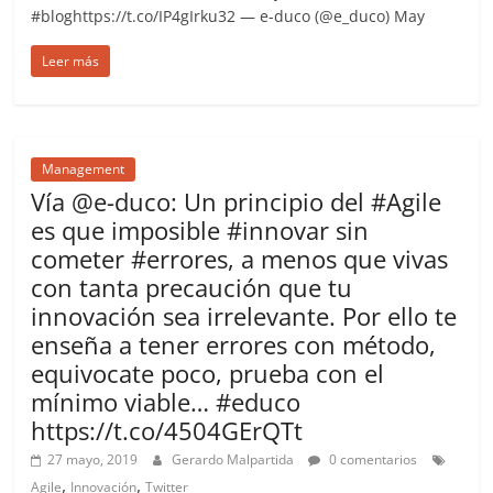
#bloghttps://t.co/IP4gIrku32 — e-duco (@e_duco) May
Leer más
Management
Vía @e-duco: Un principio del #Agile
es que imposible #innovar sin
cometer #errores, a menos que vivas
con tanta precaución que tu
innovación sea irrelevante. Por ello te
enseña a tener errores con método,
equivocate poco, prueba con el
mínimo viable… #educo
https://t.co/4504GErQTt
27 mayo, 2019
Gerardo Malpartida
0 comentarios
,
,
Agile
Innovación
Twitter