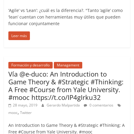
‘Agile’ vs ‘Lean’: ¿cuál es la diferencia?. "Tanto ‘agile’ como
‘lean’ cuentan con herramientas muy útiles que pueden
funcionar conjuntamente
Leer más
Formación y desarrollo
Management
Vía @e-duco: An Introduction to
Game Theory & #Strategic #Thinking:
A Free #Course from Yale University.
#mooc https://t.co/IP4gIrku32
28 mayo, 2019
Gerardo Malpartida
0 comentarios
,
mooc
Twitter
An Introduction to Game Theory & #Strategic #Thinking: A
Free #Course from Yale University. #mooc