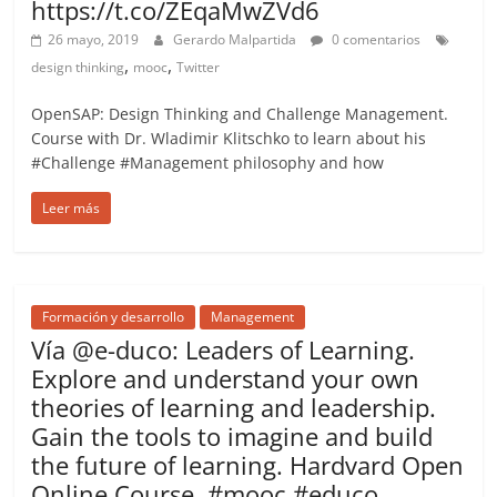
https://t.co/ZEqaMwZVd6
26 mayo, 2019
Gerardo Malpartida
0 comentarios
,
,
design thinking
mooc
Twitter
OpenSAP: Design Thinking and Challenge Management.
Course with Dr. Wladimir Klitschko to learn about his
#Challenge #Management philosophy and how
Leer más
Formación y desarrollo
Management
Vía @e-duco: Leaders of Learning.
Explore and understand your own
theories of learning and leadership.
Gain the tools to imagine and build
the future of learning. Hardvard Open
Online Course. #mooc #educo