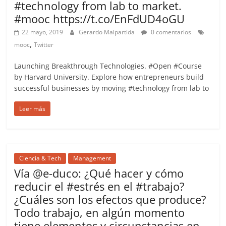
#technology from lab to market.
#mooc https://t.co/EnFdUD4oGU
22 mayo, 2019
Gerardo Malpartida
0 comentarios
,
mooc
Twitter
Launching Breakthrough Technologies. #Open #Course
by Harvard University. Explore how entrepreneurs build
successful businesses by moving #technology from lab to
Leer más
Ciencia & Tech
Management
Vía @e-duco: ¿Qué hacer y cómo
reducir el #estrés en el #trabajo?
¿Cuáles son los efectos que produce?
Todo trabajo, en algún momento
tiene elementos y circunstancias en