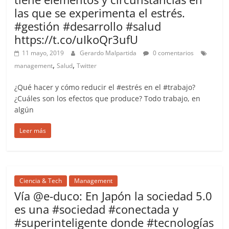
las que se experimenta el estrés.
#gestión #desarrollo #salud
https://t.co/uIkoQr3ufU
11 mayo, 2019
Gerardo Malpartida
0 comentarios
,
,
management
Salud
Twitter
¿Qué hacer y cómo reducir el #estrés en el #trabajo?
¿Cuáles son los efectos que produce? Todo trabajo, en
algún
Leer más
Ciencia & Tech
Management
Vía @e-duco: En Japón la sociedad 5.0
es una #sociedad #conectada y
#superinteligente donde #tecnologías