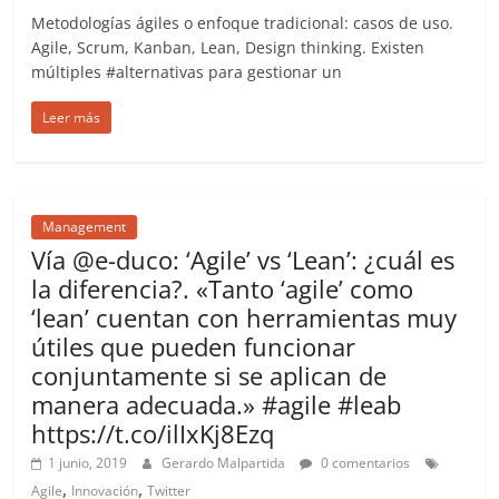
Metodologías ágiles o enfoque tradicional: casos de uso.
Agile, Scrum, Kanban, Lean, Design thinking. Existen
múltiples #alternativas para gestionar un
Leer más
Management
Vía @e-duco: ‘Agile’ vs ‘Lean’: ¿cuál es
la diferencia?. «Tanto ‘agile’ como
‘lean’ cuentan con herramientas muy
útiles que pueden funcionar
conjuntamente si se aplican de
manera adecuada.» #agile #leab
https://t.co/ilIxKj8Ezq
1 junio, 2019
Gerardo Malpartida
0 comentarios
,
,
Agile
Innovación
Twitter