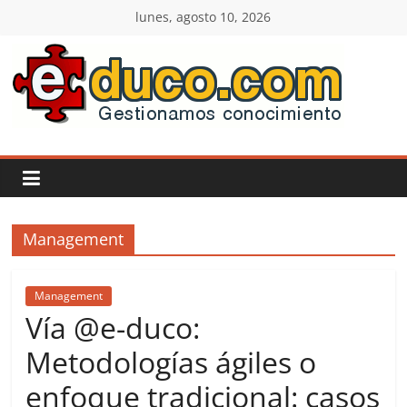
Saltar
lunes, agosto 10, 2026
al
contenido
E-
duco:
Gestión
Management
del
Conocimiento
Management
Vía @e-duco:
Learn
Metodologías ágiles o
more.
enfoque tradicional: casos
Do