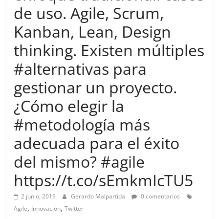
more.
de uso. Agile, Scrum,
Be
Kanban, Lean, Design
more.
thinking. Existen múltiples
#alternativas para
gestionar un proyecto.
¿Cómo elegir la
#metodología más
adecuada para el éxito
del mismo? #agile
https://t.co/sEmkmIcTU5
2 junio, 2019
Gerardo Malpartida
0 comentarios
,
,
Agile
Innovación
Twitter