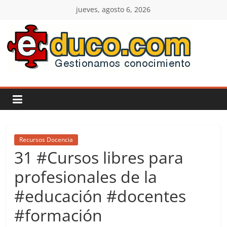
Saltar
jueves, agosto 6, 2026
al
contenido
E-
duco:
Gestión
del
Recursos Docencia
31 #Cursos libres para
Conocimiento
profesionales de la
#educación #docentes
Learn
more.
#formación
Do