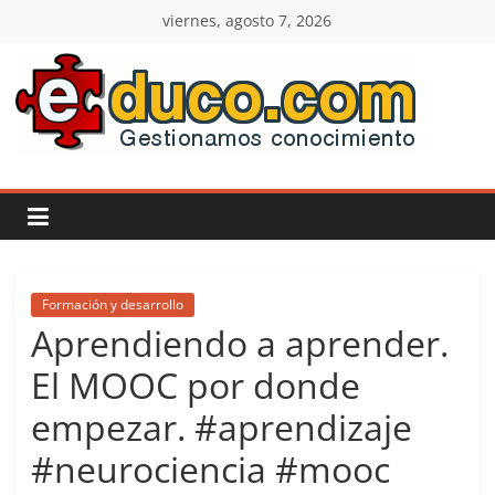
Saltar
viernes, agosto 7, 2026
al
contenido
E-
duco:
Gestión
del
Formación y desarrollo
Aprendiendo a aprender.
Conocimiento
El MOOC por donde
empezar. #aprendizaje
Learn
more.
#neurociencia #mooc
Do