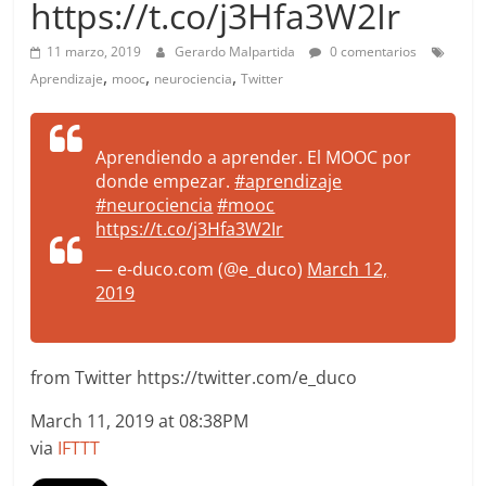
https://t.co/j3Hfa3W2Ir
more.
Be
11 marzo, 2019
Gerardo Malpartida
0 comentarios
more.
,
,
,
Aprendizaje
mooc
neurociencia
Twitter
Aprendiendo a aprender. El MOOC por
donde empezar.
#aprendizaje
#neurociencia
#mooc
https://t.co/j3Hfa3W2Ir
— e-duco.com (@e_duco)
March 12,
2019
from Twitter https://twitter.com/e_duco
March 11, 2019 at 08:38PM
via
IFTTT