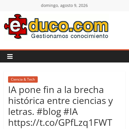
Saltar
domingo, agosto 9, 2026
al
contenido
E-
duco:
Gestión
del
Ciencia & Tech
IA pone fin a la brecha
Conocimiento
histórica entre ciencias y
letras. #blog #IA
Learn
more.
https://t.co/GPfLzq1FWT
Do