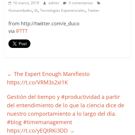
more.
16 marzo, 2019
admin
0 comentarios
Be
,
,
,
Humanidades
IA
Tecnologías Exponenciales
Twitter
more.
from http://twitter.com/e_duco
via
IFTTT
←
The Expert Enough Manifiesto
https://t.co/VRM3s2xI1K
Gestión del tiempo y #productividad a partir
del entendimiento de lo que la ciencia dice de
nuestro comportamiento a lo largo del día.
#blog #timemanagement
https://t.co/yEQtRKi3DD
→