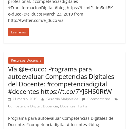
profesional. #competenciasdigitales
#TransformacionDigital #blog https://t.co/lFsdm5ukBK —
e-duco (@e_duco) March 23, 2019 from
http://twitter.com/e_duco via
Leer más
Recursos Docencia
Vía @e-duco: Programa para
autoevaluar Competencias Digitales
del Docente: #competenciadigital
#docentes https://t.co/7YJSHS0RtW
21 marzo, 2019
Gerardo Malpartida
0 comentarios
,
,
,
Competencia Digital
Docencia
Docentes
Twitter
Programa para autoevaluar Competencias Digitales del
Docente: #competenciadigital #docentes #blog