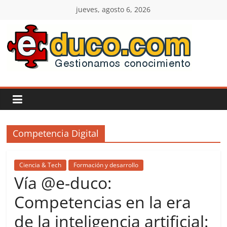
Saltar
jueves, agosto 6, 2026
al
contenido
E-
duco:
Gestión
Competencia Digital
del
Conocimiento
Ciencia & Tech
Formación y desarrollo
Vía @e-duco:
Learn
Competencias en la era
more.
de la inteligencia artificial:
Do