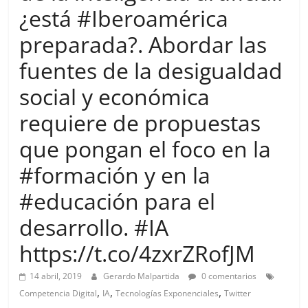
more.
¿está #Iberoamérica
Be
preparada?. Abordar las
more.
fuentes de la desigualdad
social y económica
requiere de propuestas
que pongan el foco en la
#formación y en la
#educación para el
desarrollo. #IA
https://t.co/4zxrZRofJM
14 abril, 2019
Gerardo Malpartida
0 comentarios
,
,
,
Competencia Digital
IA
Tecnologías Exponenciales
Twitter