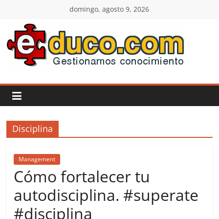
Saltar
domingo, agosto 9, 2026
al
contenido
E-
duco:
Gestión
Disciplina
del
Conocimiento
Management
Cómo fortalecer tu
Learn
autodisciplina. #superate
more.
#disciplina
Do