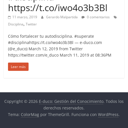
more.
https://t.co/iwo4o3b3Bl
Be
more.
11 marzo, 2019
Gerardo Malpartida
0 comentarios
,
Disciplina
Twitter
Cómo fortalecer tu autodisciplina. #superate
#disciplinahttps://t.co/iwo4o3b3Bl — e-duco.com
(@e_duco) March 12, 2019 from Twitter
https://twitter.com/e_duco March 11, 2019 at 08:36PM
Leer más
Copyright © 2026
E-duco: Gestión del Conocimiento
. Todos los
derechos reservados.
Tema:
ColorMag
por ThemeGrill. Funciona con
WordPress
.