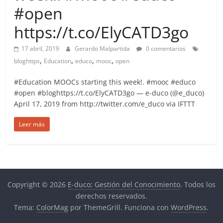
more.
#open
Be
https://t.co/ElyCATD3go
more.
17 abril, 2019
Gerardo Malpartida
0 comentarios
,
,
,
,
bloghttps
Education
educo
mooc
open
#Education MOOCs starting this week!. #mooc #educo
#open #bloghttps://t.co/ElyCATD3go — e-duco (@e_duco)
April 17, 2019 from http://twitter.com/e_duco via IFTTT
Leer más
Copyright © 2026
E-duco: Gestión del Conocimiento
. Todos los
derechos reservados.
Tema:
ColorMag
por ThemeGrill. Funciona con
WordPress
.