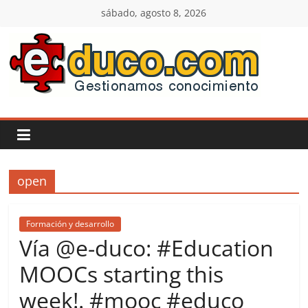
Saltar
sábado, agosto 8, 2026
al
contenido
E-
duco:
Gestión
open
del
Conocimiento
Formación y desarrollo
Vía @e-duco: #Education
Learn
MOOCs starting this
more.
week!. #mooc #educo
Do