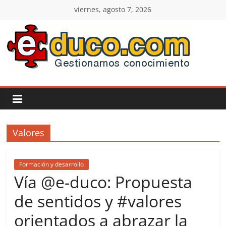
Saltar
viernes, agosto 7, 2026
al
contenido
E-
duco:
Gestión
Valores
del
Conocimiento
Formación y desarrollo
Vía @e-duco: Propuesta
Learn
de sentidos y #valores
more.
orientados a abrazar la
Do