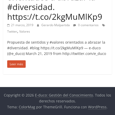
more.
#diversidad.
Be
https://t.co/2kgMuMlKp9
more.
21 marzo, 2019
Gerardo Malpartida
0 comentarios
,
Twitter
Valores
Propuesta de sentidos y #valores orientados a abrazar la
#diversidad. #blog https://t.co/2kgMuMlKp9 — e-duco
(@e_duco) March 21, 2019 from http://twitter.com/e_duco
Leer más
Copyright © 2026
E-duco: Gestión del Conocimiento
. Todos los
derechos reservados.
Tema:
ColorMag
por ThemeGrill. Funciona con
WordPress
.