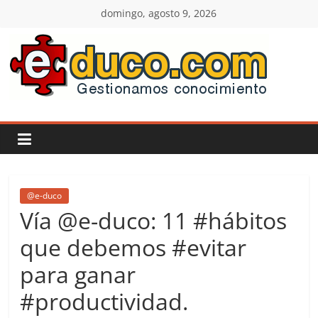
Saltar
domingo, agosto 9, 2026
al
contenido
E-
duco:
Gestión
del
@e-duco
Vía @e-duco: 11 #hábitos
Conocimiento
que debemos #evitar
para ganar
Learn
more.
#productividad.
Do