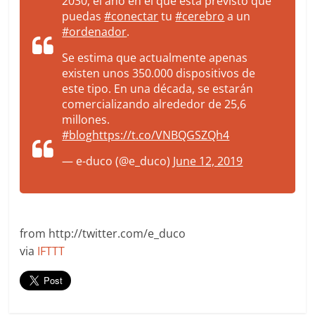
2030, el año en el que está previsto que
puedas
#conectar
tu
#cerebro
a un
#ordenador
.
Se estima que actualmente apenas
existen unos 350.000 dispositivos de
este tipo. En una década, se estarán
comercializando alrededor de 25,6
millones.
#blog
https://t.co/VNBQGSZQh4
— e-duco (@e_duco)
June 12, 2019
from http://twitter.com/e_duco
via
IFTTT