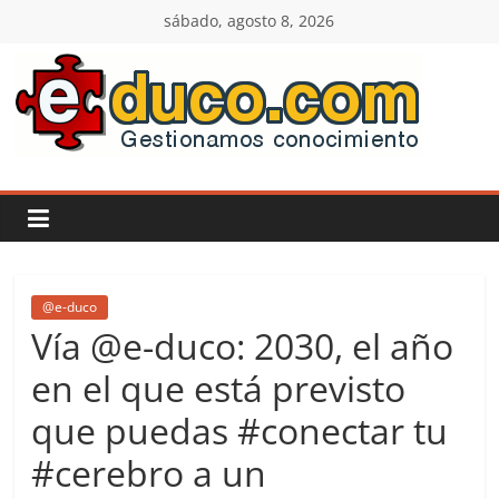
Saltar
sábado, agosto 8, 2026
al
contenido
E-
duco:
Gestión
del
@e-duco
Vía @e-duco: 2030, el año
Conocimiento
en el que está previsto
que puedas #conectar tu
Learn
more.
#cerebro a un
Do