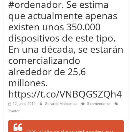
#ordenador. Se estima
more.
Be
que actualmente apenas
more.
existen unos 350.000
dispositivos de este tipo.
En una década, se estarán
comercializando
alrededor de 25,6
millones.
https://t.co/VNBQGSZQh4
12 junio, 2019
Gerardo Malpartida
0 comentarios
Twitter