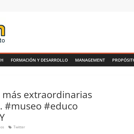
CH
FORMACIÓN Y DESARROLLO
MANAGEMENT
PROPÓSIT
s más extraordinarias
o. #museo #educo
LY
ios
Twitter