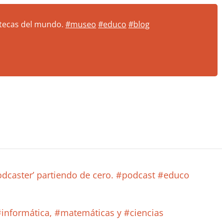
iotecas del mundo.
#museo
#educo
#blog
odcaster’ partiendo de cero. #podcast #educo
 #informática, #matemáticas y #ciencias