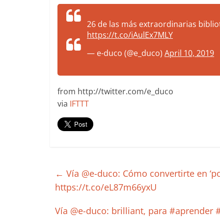
more.
Be
26 de las más extraordinarias bibl
more.
https://t.co/iAulEx7MLY
— e-duco (@e_duco)
April 10, 2019
from http://twitter.com/e_duco
via
IFTTT
←
Vía @e-duco: Cómo convertirte en ‘p
https://t.co/eL87m66yxU
Vía @e-duco: brilliant, para #aprender