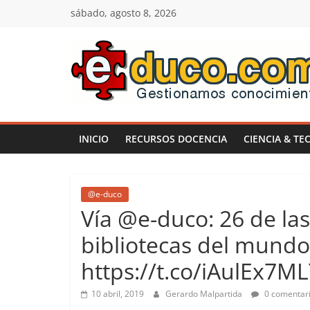
Saltar
sábado, agosto 8, 2026
al
contenido
E-
duco:
INICIO
RECURSOS DOCENCIA
CIENCIA & TE
Gestión
del
@e-duco
Vía @e-duco: 26 de la
Conocimiento
bibliotecas del mund
https://t.co/iAulEx7M
Learn
more.
10 abril, 2019
Gerardo Malpartida
0 comentar
Do