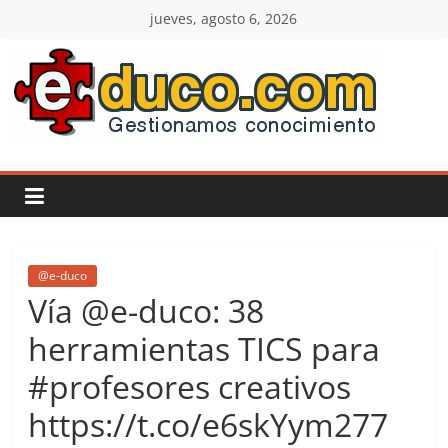
Saltar
jueves, agosto 6, 2026
al
contenido
E-
duco:
Gestión
del
@e-duco
Vía @e-duco: 38
Conocimiento
herramientas TICS para
#profesores creativos
Learn
more.
https://t.co/e6skYym277
Do