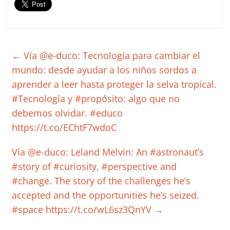
←
Vía @e-duco: Tecnología para cambiar el
mundo: desde ayudar a los niños sordos a
aprender a leer hasta proteger la selva tropical.
#Tecnología y #propósito: algo que no
debemos olvidar. #educo
https://t.co/EChtF7wdoC
Vía @e-duco: Leland Melvin: An #astronaut’s
#story of #curiosity, #perspective and
#change. The story of the challenges he’s
accepted and the opportunities he’s seized.
#space https://t.co/wL6sz3QnYV
→