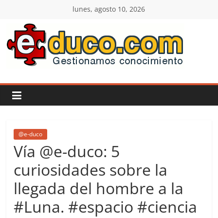
Saltar
lunes, agosto 10, 2026
al
contenido
E-
duco:
Gestión
del
@e-duco
Vía @e-duco: 5
Conocimiento
curiosidades sobre la
llegada del hombre a la
Learn
more.
#Luna. #espacio #ciencia
Do