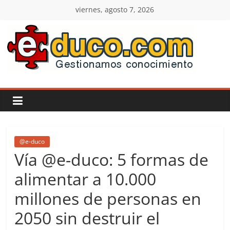
Saltar
viernes, agosto 7, 2026
al
contenido
E-
duco:
Gestión
del
@e-duco
Vía @e-duco: 5 formas de
Conocimiento
alimentar a 10.000
millones de personas en
Learn
more.
2050 sin destruir el
Do