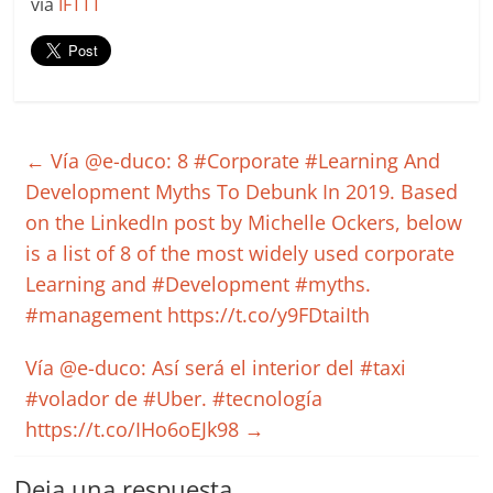
via
IFTTT
←
Vía @e-duco: 8 #Corporate #Learning And
Development Myths To Debunk In 2019. Based
on the LinkedIn post by Michelle Ockers, below
is a list of 8 of the most widely used corporate
Learning and #Development #myths.
#management https://t.co/y9FDtaiIth
Vía @e-duco: Así será el interior del #taxi
#volador de #Uber. #tecnología
https://t.co/IHo6oEJk98
→
Deja una respuesta