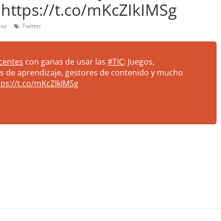
 https://t.co/mKcZIkIMSg
ios
Twitter
centes
con ganas de usar las
#TIC
: Juegos,
as de aprendizaje, gestores de contenido y mucho
tps://t.co/mKcZIkIMSg