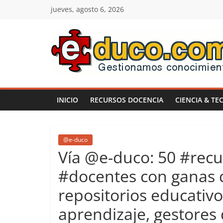
Saltar
jueves, agosto 6, 2026
al
contenido
E-
duco:
INICIO
RECURSOS DOCENCIA
CIENCIA & TE
Gestión
del
@e-duco
Vía @e-duco: 50 #recu
Conocimiento
#docentes con ganas d
repositorios educativ
Learn
more.
aprendizaje, gestores
Do