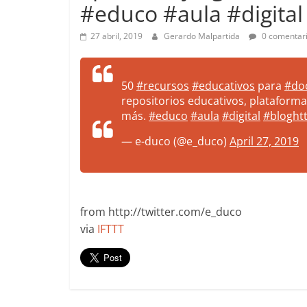
#educo #aula #digital
more.
Be
27 abril, 2019
Gerardo Malpartida
0 comentar
more.
50
#recursos
#educativos
para
#do
repositorios educativos, plataform
más.
#educo
#aula
#digital
#blog
ht
— e-duco (@e_duco)
April 27, 2019
from http://twitter.com/e_duco
via
IFTTT