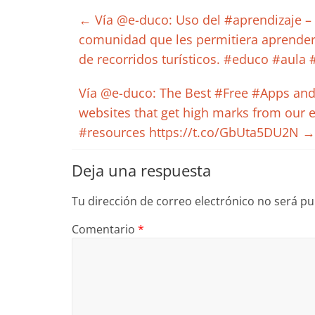
←
Vía @e-duco: Uso del #aprendizaje – #
comunidad que les permitiera aprender a
de recorridos turísticos. #educo #aula 
Vía @e-duco: The Best #Free #Apps and
websites that get high marks from our
#resources https://t.co/GbUta5DU2N
→
Deja una respuesta
Tu dirección de correo electrónico no será pu
Comentario
*