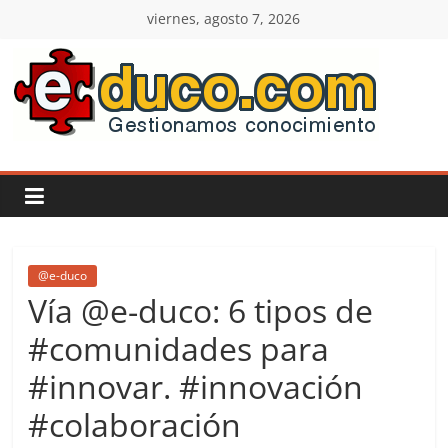
Saltar
viernes, agosto 7, 2026
al
contenido
E-
duco:
Gestión
del
@e-duco
Vía @e-duco: 6 tipos de
Conocimiento
#comunidades para
#innovar. #innovación
Learn
more.
#colaboración
Do