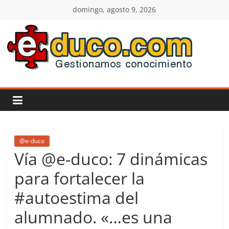
Saltar
domingo, agosto 9, 2026
al
contenido
E-
duco:
Gestión
del
@e-duco
Vía @e-duco: 7 dinámicas
Conocimiento
para fortalecer la
#autoestima del
Learn
more.
alumnado. «…es una
Do