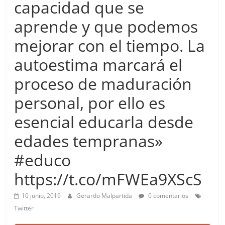
capacidad que se
more.
Be
aprende y que podemos
more.
mejorar con el tiempo. La
autoestima marcará el
proceso de maduración
personal, por ello es
esencial educarla desde
edades tempranas»
#educo
https://t.co/mFWEa9XScS
10 junio, 2019
Gerardo Malpartida
0 comentarios
Twitter