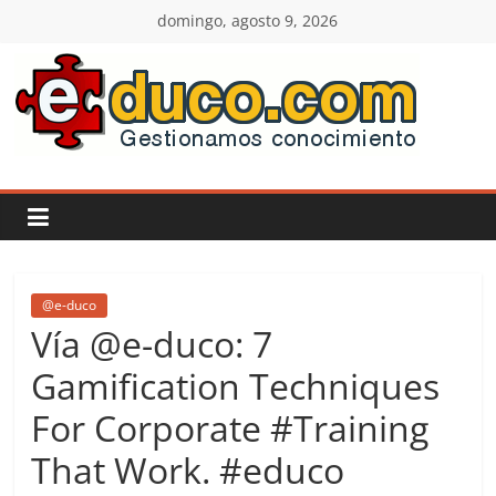
Saltar
domingo, agosto 9, 2026
al
contenido
E-
duco:
Gestión
del
@e-duco
Vía @e-duco: 7
Conocimiento
Gamification Techniques
For Corporate #Training
Learn
more.
That Work. #educo
Do