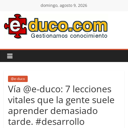
Saltar
domingo, agosto 9, 2026
al
contenido
E-
duco:
Gestión
del
@e-duco
Vía @e-duco: 7 lecciones
Conocimiento
vitales que la gente suele
aprender demasiado
Learn
more.
tarde. #desarrollo
Do