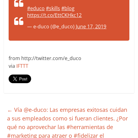
#educo
#skills
#blog
https://t.co/EttCKHkc12
— e-duco (@e_duco)
June 17, 2019
from http://twitter.com/e_duco
via
IFTTT
←
Vía @e-duco: Las empresas exitosas cuidan
a sus empleados como si fueran clientes. ¿Por
qué no aprovechar las #herramientas de
#marketing para atraer o #fidelizar el