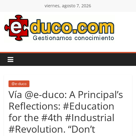
Saltar
viernes, agosto 7, 2026
al
contenido
E-
duco:
Gestión
del
@e-duco
Vía @e-duco: A Principal’s
Conocimiento
Reflections: #Education
for the #4th #Industrial
Learn
more.
#Revolution. “Don’t
Do