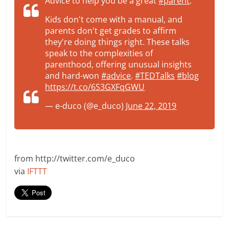
Advice to help you be a great
#parent
.
Kids don't come with a manual, and
parents don't get grades to affirm
they're doing things right. These talks
speak to the complexities of
parenthood, offering unusual insights
and hard-won
#advice
.
#TEDTalks
#blog
https://t.co/6S3GXFqGWU
— e-duco (@e_duco)
June 22, 2019
from http://twitter.com/e_duco
via
IFTTT