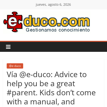
Saltar
jueves, agosto 6, 2026
al
contenido
E-
duco:
Gestión
del
@e-duco
Vía @e-duco: Advice to
Conocimiento
help you be a great
#parent. Kids don’t come
Learn
more.
with a manual, and
Do