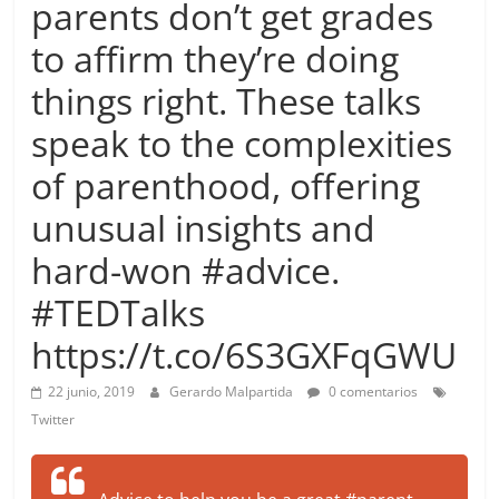
parents don’t get grades
more.
Be
to affirm they’re doing
more.
things right. These talks
speak to the complexities
of parenthood, offering
unusual insights and
hard-won #advice.
#TEDTalks
https://t.co/6S3GXFqGWU
22 junio, 2019
Gerardo Malpartida
0 comentarios
Twitter