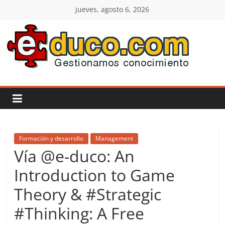
Saltar
jueves, agosto 6, 2026
al
contenido
E-
duco:
Gestión
del
Formación y desarrollo
Management
Vía @e-duco: An
Conocimiento
Introduction to Game
Theory & #Strategic
Learn
more.
#Thinking: A Free
Do