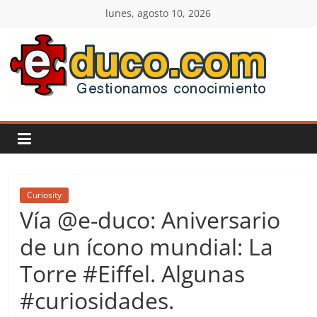
Saltar
lunes, agosto 10, 2026
al
contenido
E-
duco:
Gestión
del
Curiosity
Vía @e-duco: Aniversario
Conocimiento
de un ícono mundial: La
Torre #Eiffel. Algunas
Learn
more.
#curiosidades.
Do