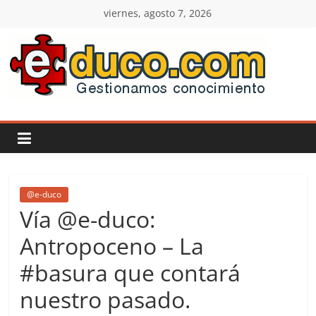
Saltar
viernes, agosto 7, 2026
al
contenido
E-
duco:
Gestión
del
@e-duco
Vía @e-duco:
Conocimiento
Antropoceno – La
#basura que contará
Learn
more.
nuestro pasado.
Do