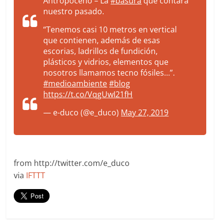
Antropoceno – La
#basura
que contará
nuestro pasado.
“Tenemos casi 10 metros en vertical
que contienen, además de esas
escorias, ladrillos de fundición,
plásticos y vidrios, elementos que
nosotros llamamos tecno fósiles…”.
#medioambiente
#blog
https://t.co/VqgUwI21fH
— e-duco (@e_duco)
May 27, 2019
from http://twitter.com/e_duco
via
IFTTT