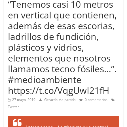
“Tenemos casi 10 metros
more.
Be
en vertical que contienen,
more.
además de esas escorias,
ladrillos de fundición,
plásticos y vidrios,
elementos que nosotros
llamamos tecno fósiles…”.
#medioambiente
https://t.co/VqgUwI21fH
27 mayo, 2019
Gerardo Malpartida
0 comentarios
Twitter