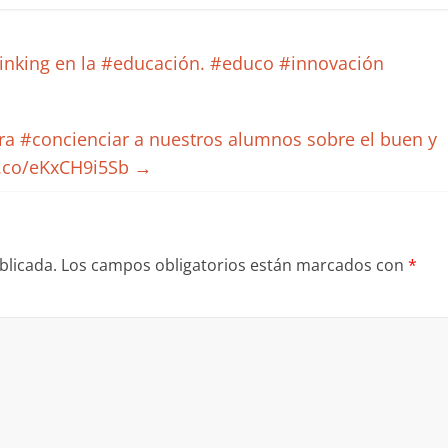
inking en la #educación. #educo #innovación
ra #concienciar a nuestros alumnos sobre el buen y
/t.co/eKxCH9i5Sb
→
blicada.
Los campos obligatorios están marcados con
*