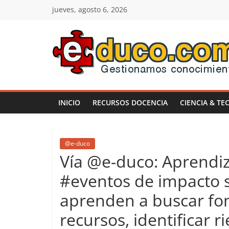
Saltar
jueves, agosto 6, 2026
al
contenido
E-
duco:
INICIO
RECURSOS DOCENCIA
CIENCIA & TE
Gestión
del
@e-duco
Vía @e-duco: Aprendiza
Conocimiento
#eventos de impacto s
aprenden a buscar fon
Learn
more.
recursos, identificar r
Do