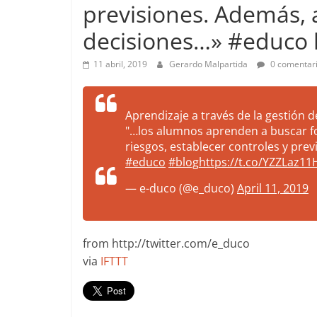
previsiones. Además,
more.
Be
decisiones…» #educo 
more.
11 abril, 2019
Gerardo Malpartida
0 comentar
Aprendizaje a través de la gestión 
"…los alumnos aprenden a buscar fon
riesgos, establecer controles y pr
#educo
#blog
https://t.co/YZZLaz11
— e-duco (@e_duco)
April 11, 2019
from http://twitter.com/e_duco
via
IFTTT