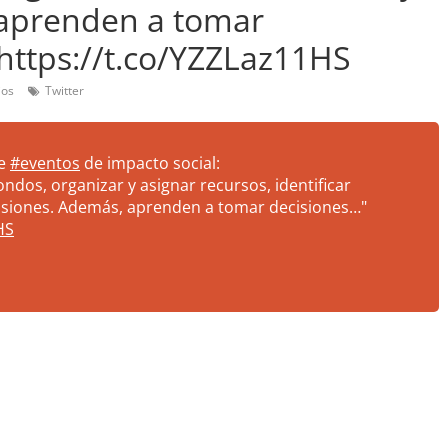
 aprenden a tomar
https://t.co/YZZLaz11HS
ios
Twitter
de
#eventos
de impacto social:
dos, organizar y asignar recursos, identificar
evisiones. Además, aprenden a tomar decisiones…"
HS