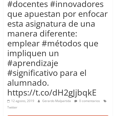
#docentes #innovadores
more.
Be
que apuestan por enfocar
more.
esta asignatura de una
manera diferente:
emplear #métodos que
impliquen un
#aprendizaje
#significativo para el
alumnado.
https://t.co/dH2gJjbqkE
12 agosto, 2019
Gerardo Malpartida
0 comentarios
Twitter