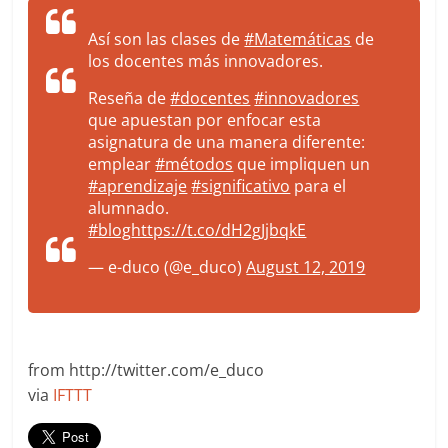
Así son las clases de
#Matemáticas
de
los docentes más innovadores.
Reseña de
#docentes
#innovadores
que apuestan por enfocar esta
asignatura de una manera diferente:
emplear
#métodos
que impliquen un
#aprendizaje
#significativo
para el
alumnado.
#blog
https://t.co/dH2gJjbqkE
— e-duco (@e_duco)
August 12, 2019
from http://twitter.com/e_duco
via
IFTTT