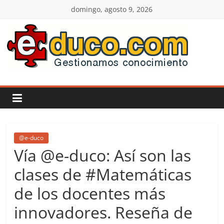
Saltar
domingo, agosto 9, 2026
al
contenido
E-
duco:
Gestión
del
@e-duco
Vía @e-duco: Así son las
Conocimiento
clases de #Matemáticas
de los docentes más
Learn
more.
innovadores. Reseña de
Do