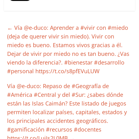
←
Vía @e-duco: Aprender a #vivir con #miedo
(deja de querer vivir sin miedo). Vivir con
miedo es bueno. Estamos vivos gracias a él.
Dejar de vivir por miedo no es tan bueno. ¿Vas
viendo la diferencia?. #bienestar #desarrollo
#personal https://t.co/s8pfEVuLUW
Vía @e-duco: Repaso de #Geografía de
#América #Central y del #Sur: ¿sabes dónde
están las Islas Caimán? Este listado de juegos
permiten localizar países, capitales, estados y
los principales accidentes geográficos.
#gamificación #recursos #docentes
https://t.co/LujJs2L0MB
→