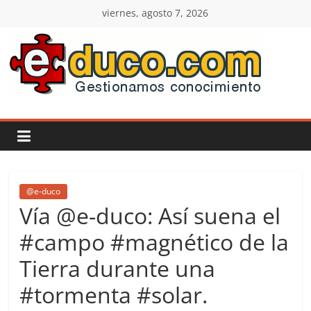
Saltar
viernes, agosto 7, 2026
al
contenido
E-
duco:
Gestión
del
@e-duco
Vía @e-duco: Así suena el
Conocimiento
#campo #magnético de la
Tierra durante una
Learn
more.
#tormenta #solar.
Do