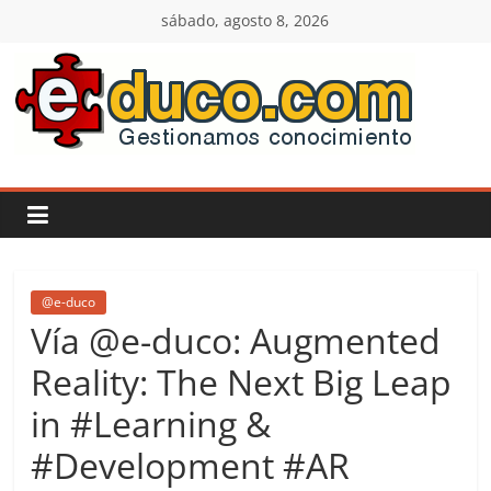
Saltar
sábado, agosto 8, 2026
al
contenido
E-
duco:
Gestión
del
@e-duco
Vía @e-duco: Augmented
Conocimiento
Reality: The Next Big Leap
in #Learning &
Learn
more.
#Development #AR
Do