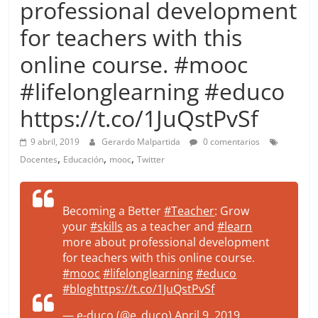
professional development
more.
Be
for teachers with this
more.
online course. #mooc
#lifelonglearning #educo
https://t.co/1JuQstPvSf
9 abril, 2019
Gerardo Malpartida
0 comentarios
,
,
,
Docentes
Educación
mooc
Twitter
Becoming a Better
#Teacher
: Grow
your
#skills
as a teacher and
#learn
more about professional development
for teachers with this online course.
#mooc
#lifelonglearning
#educo
#blog
https://t.co/1JuQstPvSf
— e-duco (@e_duco)
April 9, 2019