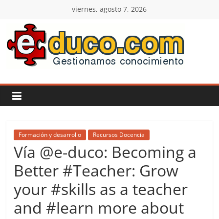
Saltar
viernes, agosto 7, 2026
al
contenido
E-
duco:
Gestión
del
Formación y desarrollo
Recursos Docencia
Vía @e-duco: Becoming a
Conocimiento
Better #Teacher: Grow
your #skills as a teacher
Learn
more.
and #learn more about
Do