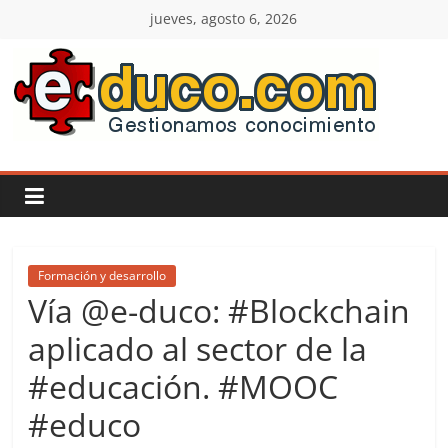
Saltar
jueves, agosto 6, 2026
al
contenido
E-
duco:
Gestión
del
Formación y desarrollo
Vía @e-duco: #Blockchain
Conocimiento
aplicado al sector de la
#educación. #MOOC
Learn
more.
#educo
Do