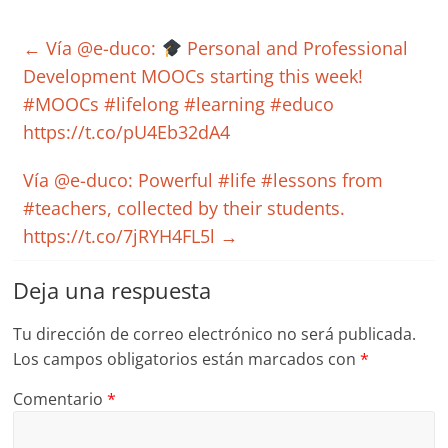
←
Vía @e-duco:
Personal and Professional
Development MOOCs starting this week!
#MOOCs #lifelong #learning #educo
https://t.co/pU4Eb32dA4
Vía @e-duco: Powerful #life #lessons from
#teachers, collected by their students.
https://t.co/7jRYH4FL5l
→
Deja una respuesta
Tu dirección de correo electrónico no será publicada.
Los campos obligatorios están marcados con
*
Comentario
*