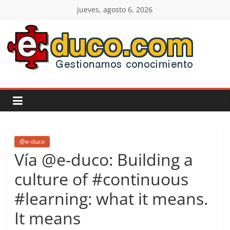
Saltar
jueves, agosto 6, 2026
al
contenido
E-
duco:
Gestión
del
@e-duco
Vía @e-duco: Building a
Conocimiento
culture of #continuous
#learning: what it means.
Learn
more.
It means
Do