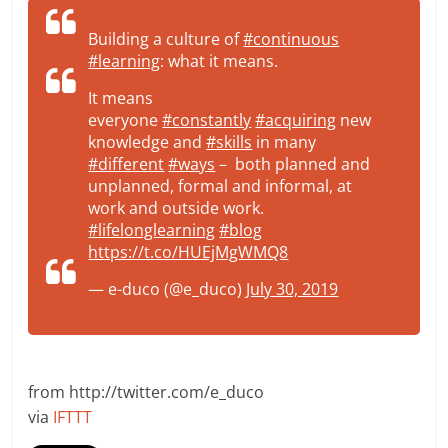
Building a culture of
#continuous
#learning
: what it means.
It means
everyone
#constantly
#acquiring
new
knowledge and
#skills
in many
#different
#ways
– both planned and
unplanned, formal and informal, at
work and outside work.
#lifelonglearning
#blog
https://t.co/HUEjMgWMQ8
— e-duco (@e_duco)
July 30, 2019
from http://twitter.com/e_duco
via
IFTTT