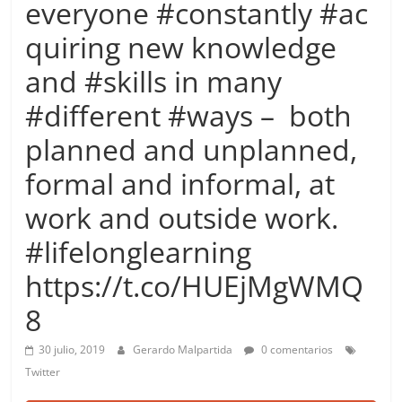
everyone #constantly #ac
more.
Be
quiring new knowledge
more.
and #skills in many
#different #ways – both
planned and unplanned,
formal and informal, at
work and outside work.
#lifelonglearning
https://t.co/HUEjMgWMQ
8
30 julio, 2019
Gerardo Malpartida
0 comentarios
Twitter