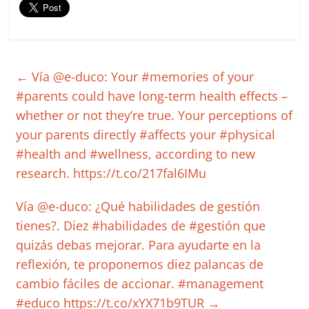
←
Vía @e-duco: Your #memories of your
#parents could have long-term health effects –
whether or not they’re true. Your perceptions of
your parents directly #affects your #physical
#health and #wellness, according to new
research. https://t.co/217fal6IMu
Vía @e-duco: ¿Qué habilidades de gestión
tienes?. Diez #habilidades de #gestión que
quizás debas mejorar. Para ayudarte en la
reflexión, te proponemos diez palancas de
cambio fáciles de accionar. #management
#educo https://t.co/xYX71b9TUR
→