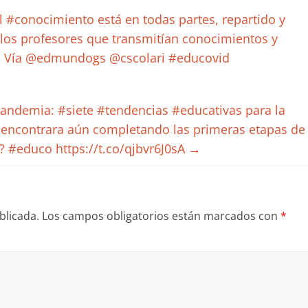
El #conocimiento está en todas partes, repartido y
 los profesores que transmitían conocimientos y
.» Vía @edmundogs @cscolari #educovid
pandemia: #siete #tendencias #educativas para la
e encontrara aún completando las primeras etapas de
? #educo https://t.co/qjbvr6J0sA
→
blicada.
Los campos obligatorios están marcados con
*