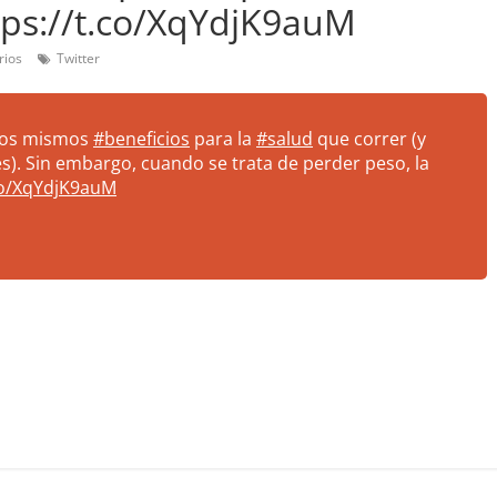
ttps://t.co/XqYdjK9auM
rios
Twitter
 los mismos
#beneficios
para la
#salud
que correr (y
s). Sin embargo, cuando se trata de perder peso, la
.co/XqYdjK9auM