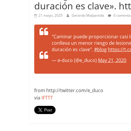
duración es clave». h
more.
Be
21 mayo, 2020
Gerardo Malpartida
0 comenta
more.
"Caminar puede proporcionar casi
conlleva un menor riesgo de lesione
duración es clave".
#blog
https://t
— e-duco (@e_duco)
May 21, 2020
from http://twitter.com/e_duco
via
IFTTT