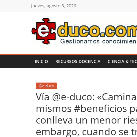
Saltar
jueves, agosto 6, 2026
al
contenido
E-
duco:
INICIO
RECURSOS DOCENCIA
CIENCIA & TE
Gestión
del
@e-duco
Vía @e-duco: «Caminar
Conocimiento
mismos #beneficios pa
conlleva un menor ries
Learn
more.
embargo, cuando se tr
Do