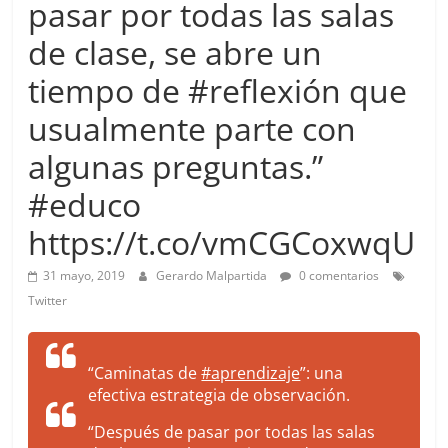
pasar por todas las salas
more.
Be
de clase, se abre un
more.
tiempo de #reflexión que
usualmente parte con
algunas preguntas.”
#educo
https://t.co/vmCGCoxwqU
31 mayo, 2019
Gerardo Malpartida
0 comentarios
Twitter
“Caminatas de
#aprendizaje
”: una
efectiva estrategia de observación.
“Después de pasar por todas las salas