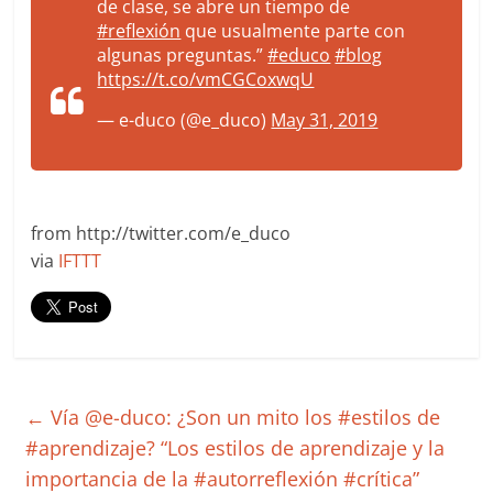
de clase, se abre un tiempo de
#reflexión
que usualmente parte con
algunas preguntas.”
#educo
#blog
https://t.co/vmCGCoxwqU
— e-duco (@e_duco)
May 31, 2019
from http://twitter.com/e_duco
via
IFTTT
←
Vía @e-duco: ¿Son un mito los #estilos de
#aprendizaje? “Los estilos de aprendizaje y la
importancia de la #autorreflexión #crítica”