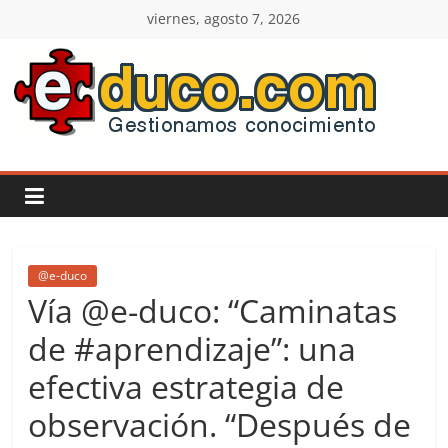
Saltar
viernes, agosto 7, 2026
al
contenido
E-
duco:
Gestión
del
@e-duco
Vía @e-duco: “Caminatas
Conocimiento
de #aprendizaje”: una
efectiva estrategia de
Learn
more.
observación. “Después de
Do