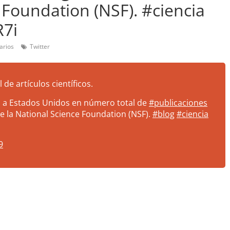
 Foundation (NSF). #ciencia
R7i
arios
Twitter
de artículos científicos.
o a Estados Unidos en número total de
#publicaciones
de la National Science Foundation (NSF).
#blog
#ciencia
9