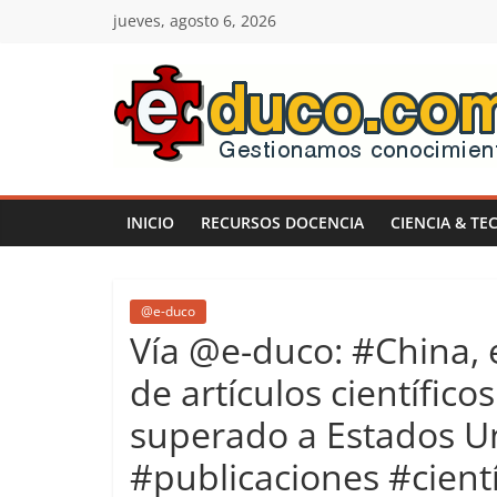
Saltar
jueves, agosto 6, 2026
al
contenido
E-
duco:
INICIO
RECURSOS DOCENCIA
CIENCIA & TE
Gestión
del
@e-duco
Vía @e-duco: #China,
Conocimiento
de artículos científico
superado a Estados U
Learn
more.
#publicaciones #cientí
Do