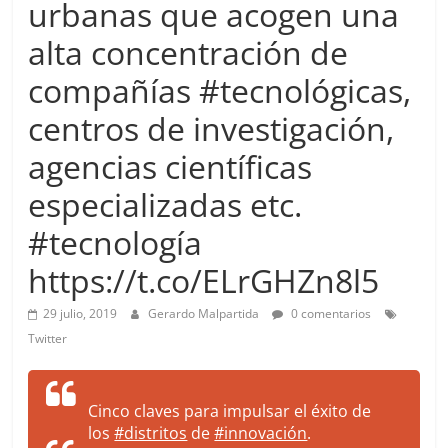
urbanas que acogen una
more.
Be
alta concentración de
more.
compañías #tecnológicas,
centros de investigación,
agencias científicas
especializadas etc.
#tecnología
https://t.co/ELrGHZn8l5
29 julio, 2019
Gerardo Malpartida
0 comentarios
Twitter
Cinco claves para impulsar el éxito de
los
#distritos
de
#innovación
.