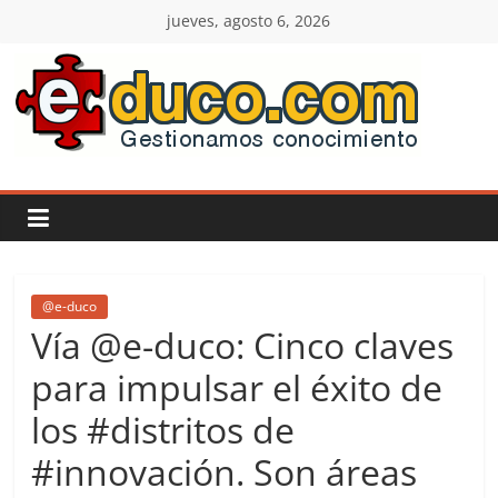
Saltar
jueves, agosto 6, 2026
al
contenido
E-
duco:
Gestión
del
@e-duco
Vía @e-duco: Cinco claves
Conocimiento
para impulsar el éxito de
los #distritos de
Learn
more.
#innovación. Son áreas
Do