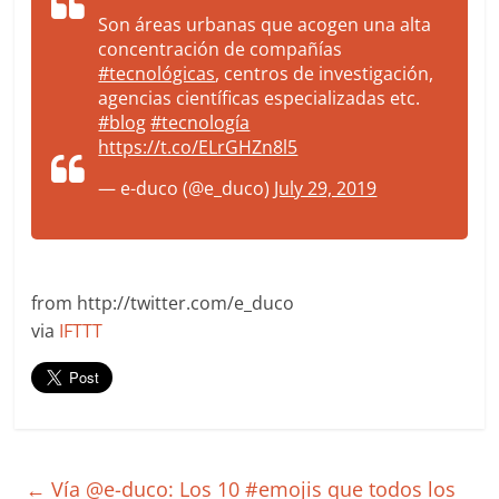
Son áreas urbanas que acogen una alta
concentración de compañías
#tecnológicas
, centros de investigación,
agencias científicas especializadas etc.
#blog
#tecnología
https://t.co/ELrGHZn8l5
— e-duco (@e_duco)
July 29, 2019
from http://twitter.com/e_duco
via
IFTTT
←
Vía @e-duco: Los 10 #emojis que todos los