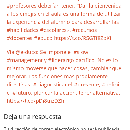
#profesores deberían tener. “Dar la bienvenida
a los emojis en el aula es una forma de utilizar
la experiencia del alumno para desarrollar las
#habilidades #escolares». #recursos
#docentes #educo https://t.co/R5GTf8ZqKi
Vía @e-duco: Se impone el #slow
#management y #liderazgo pacífico. No es lo
mismo moverse que hacer cosas, cambiar que
mejorar. Las funciones más propiamente
directivas: #diagnosticar el #presente, #definir
el #futuro, planear la acción, tener alternativa.
https://t.co/pDi8tnzDZh
→
Deja una respuesta
Tu dirección de correo electrónico no será publicada.