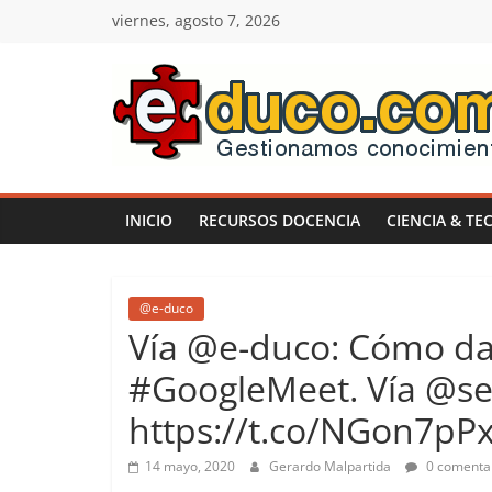
Saltar
viernes, agosto 7, 2026
al
contenido
E-
duco:
INICIO
RECURSOS DOCENCIA
CIENCIA & TE
Gestión
del
@e-duco
Vía @e-duco: Cómo da
Conocimiento
#GoogleMeet. Vía @s
https://t.co/NGon7pP
Learn
more.
14 mayo, 2020
Gerardo Malpartida
0 comenta
Do