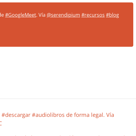
de
#GoogleMeet
. Vía
@serendipium
#recursos
#blog
#descargar #audiolibros de forma legal. Vía
C