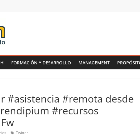
CH
FORMACIÓN Y DESARROLLO
MANAGEMENT
PROPÓSIT
r #asistencia #remota desde
erendipium #recursos
xFw
rios
Twitter