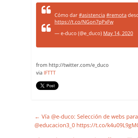
more.
Be
Cómo dar
#asistencia
#remota
des
more.
https://t.co/NGon7pPxFw
— e-duco (@e_duco)
May 14, 2020
from http://twitter.com/e_duco
via
IFTTT
←
Vía @e-duco: Selección de webs para 
@educacion3_0 https://t.co/k4u09L9gM