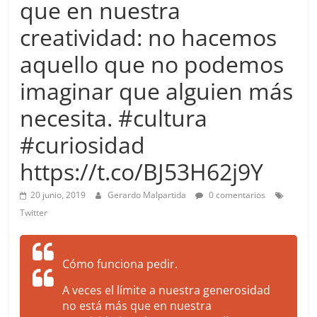
que en nuestra
more.
Be
creatividad: no hacemos
more.
aquello que no podemos
imaginar que alguien más
necesita. #cultura
#curiosidad
https://t.co/BJ53H62j9Y
20 junio, 2019
Gerardo Malpartida
0 comentarios
Twitter
Cómo funciona pedir.
A veces el límite a nuestra generosidad
no está más que en nuestra