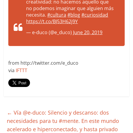
creatividad: no hacemos aquello que
no podemos imaginar que alguien más
necesita.
#cultura
#blog
#curiosidad
https://t.co/BJ53H62j9Y
— e-duco (@e_duco)
June 20, 2019
from http://twitter.com/e_duco
via
IFTTT
←
Vía @e-duco: Silencio y descanso: dos
necesidades para tu #mente. En este mundo
acelerado e hiperconectado, y hasta privado