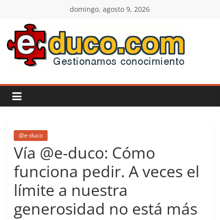
Saltar
domingo, agosto 9, 2026
al
contenido
E-
duco:
Gestión
del
@e-duco
Vía @e-duco: Cómo
Conocimiento
funciona pedir. A veces el
límite a nuestra
Learn
more.
generosidad no está más
Do