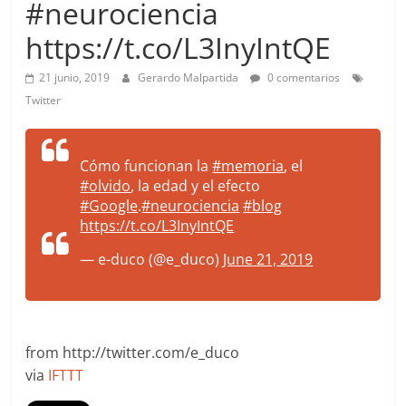
#neurociencia
more.
Be
https://t.co/L3InyIntQE
more.
21 junio, 2019
Gerardo Malpartida
0 comentarios
Twitter
Cómo funcionan la
#memoria
, el
#olvido
, la edad y el efecto
#Google
.
#neurociencia
#blog
https://t.co/L3InyIntQE
— e-duco (@e_duco)
June 21, 2019
from http://twitter.com/e_duco
via
IFTTT