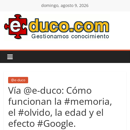
Saltar
domingo, agosto 9, 2026
al
contenido
E-
duco:
Gestión
del
@e-duco
Vía @e-duco: Cómo
Conocimiento
funcionan la #memoria,
el #olvido, la edad y el
Learn
more.
efecto #Google.
Do