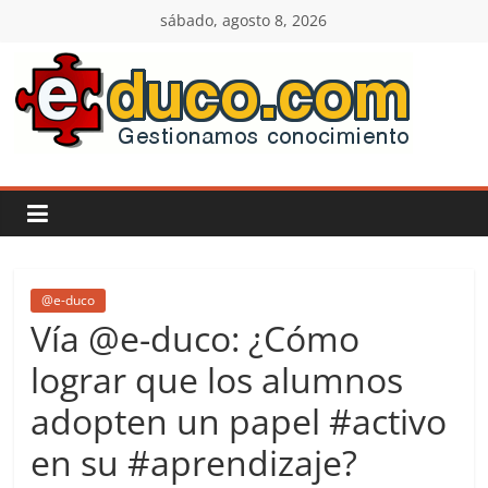
Saltar
sábado, agosto 8, 2026
al
contenido
E-
duco:
Gestión
del
@e-duco
Vía @e-duco: ¿Cómo
Conocimiento
lograr que los alumnos
adopten un papel #activo
Learn
more.
en su #aprendizaje?
Do