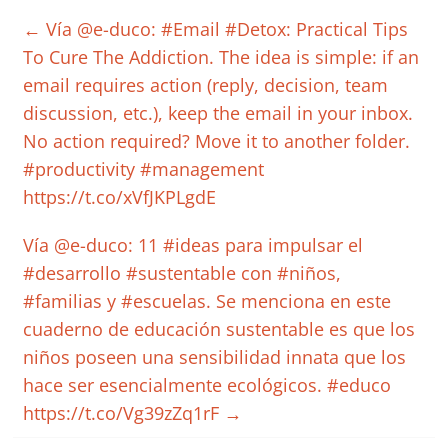
←
Vía @e-duco: #Email #Detox: Practical Tips
To Cure The Addiction. The idea is simple: if an
email requires action (reply, decision, team
discussion, etc.), keep the email in your inbox.
No action required? Move it to another folder.
#productivity #management
https://t.co/xVfJKPLgdE
Vía @e-duco: 11 #ideas para impulsar el
#desarrollo #sustentable con #niños,
#familias y #escuelas. Se menciona en este
cuaderno de educación sustentable es que los
niños poseen una sensibilidad innata que los
hace ser esencialmente ecológicos. #educo
https://t.co/Vg39zZq1rF
→