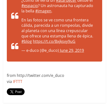
¿Cómo se vería un
#atardecer
desde el
#espacio
? Un astronauta ha capturado
la bella
#imagen
.
En las fotos se ve como una frontera
cálida, parecida a un rompeolas, divide
al planeta con una línea crepuscular
que ofrece una estampa llena de épica.
#blog
https://t.co/Bxjksvy9uG
— e-duco (@e_duco)
June 29, 2019
from http://twitter.com/e_duco
via
IFTTT