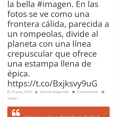
la bella #imagen. En las
more.
Be
fotos se ve como una
more.
frontera cálida, parecida a
un rompeolas, divide al
planeta con una línea
crepuscular que ofrece
una estampa llena de
épica.
https://t.co/Bxjksvy9uG
29 junio, 2019
Gerardo Malpartida
0 comentarios
Twitter