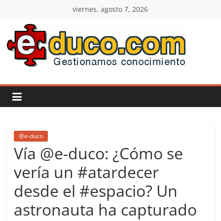
Saltar
viernes, agosto 7, 2026
al
contenido
E-
duco:
Gestión
del
@e-duco
Vía @e-duco: ¿Cómo se
Conocimiento
vería un #atardecer
desde el #espacio? Un
Learn
more.
astronauta ha capturado
Do