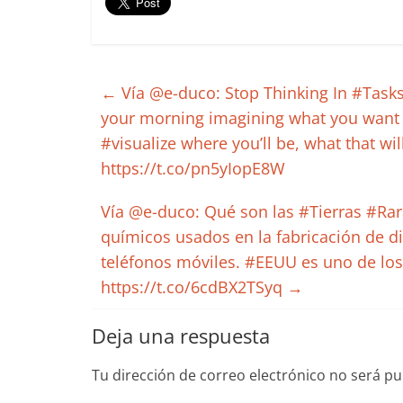
←
Vía @e-duco: Stop Thinking In #Tasks
your morning imagining what you want 
#visualize where you’ll be, what that wil
https://t.co/pn5yIopE8W
Vía @e-duco: Qué son las #Tierras #Rar
químicos usados en la fabricación de d
teléfonos móviles. #EEUU es uno de los
https://t.co/6cdBX2TSyq
→
Deja una respuesta
Tu dirección de correo electrónico no será pu