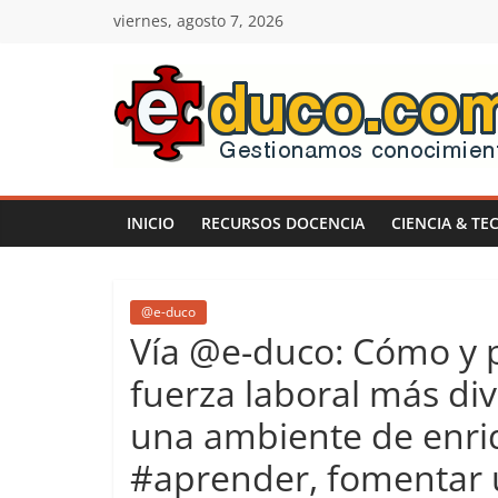
Saltar
viernes, agosto 7, 2026
al
contenido
E-
duco:
INICIO
RECURSOS DOCENCIA
CIENCIA & TE
Gestión
del
@e-duco
Vía @e-duco: Cómo y p
Conocimiento
fuerza laboral más div
una ambiente de enriq
Learn
more.
#aprender, fomentar 
Do