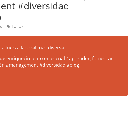
ent #diversidad
b
os
Twitter
a fuerza laboral más diversa.
 de enriquecimiento en el cual
#aprender
, fomentar
ión
#management
#diversidad
#blog