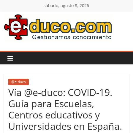
Saltar
sábado, agosto 8, 2026
al
contenido
E-
duco:
Gestión
del
@e-duco
Vía @e-duco: COVID-19.
Conocimiento
Guía para Escuelas,
Centros educativos y
Learn
more.
Universidades en España.
Do