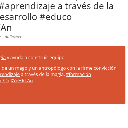
#aprendizaje a través de la
esarrollo #educo
TAn
s
Twitter
gia
y ayuda a construir equipo.
 de un mago y un antropólogo con la firme convicción
rendizaje
a través de la magia.
#formación
.co/DqXYeHRTAn