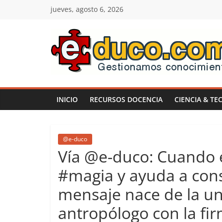
Saltar
jueves, agosto 6, 2026
al
contenido
E-
duco:
INICIO
RECURSOS DOCENCIA
CIENCIA & TE
Gestión
del
@e-duco
Vía @e-duco: Cuando e
Conocimiento
#magia y ayuda a cons
mensaje nace de la u
Learn
more.
antropólogo con la fi
Do