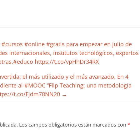
cursos #online #gratis para empezar en julio de
es internacionales, institutos tecnológicos, expertos
 otras.#educo https://t.co/vpHhDr34RX
ertida: el más utilizado y el más avanzado. En 4
diente al #MOOC “Flip Teaching: una metodología
ttps://t.co/Fjdm78NN20
→
blicada.
Los campos obligatorios están marcados con
*